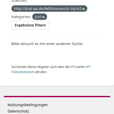
Lizenzen:
http://dcat-ap.de/def/licenses/cc-by/4.0
Kategorien:
just
Ergebnisse filtern
Bitte versuch es mit einer anderen Suche.
Sie können dieses Register auch über die
API
(siehe
API-
Dokumentation
) abrufen.
Nutzungsbedingungen
Datenschutz