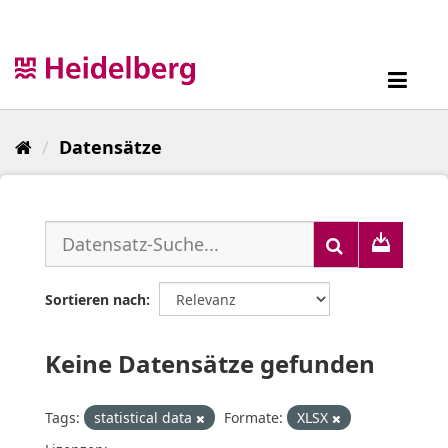
Überspringen
zum
Inhalt
Toggl
navig
Datensätze
Sortieren nach
Keine Datensätze gefunden
Tags:
statistical data
Formate:
XLSX