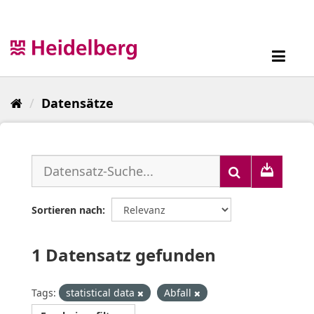
Überspringen
zum
Inhalt
Toggl
navig
Datensätze
Sortieren nach
1 Datensatz gefunden
Tags:
statistical data
Abfall