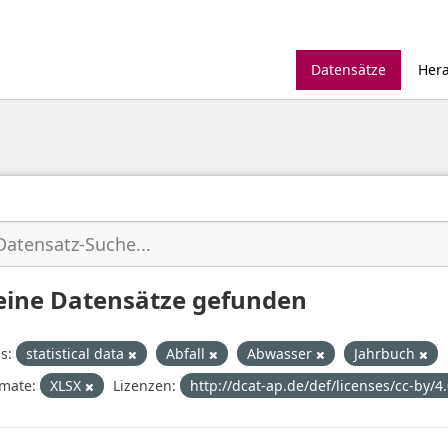
Datensätze
Her
eine Datensätze gefunden
s:
statistical data
Abfall
Abwasser
Jahrbuch
mate:
XLSX
Lizenzen:
http://dcat-ap.de/def/licenses/cc-by/4