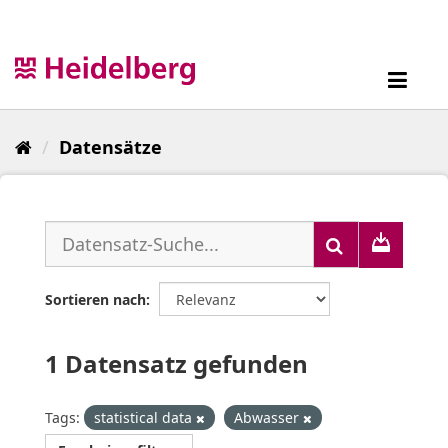
Überspringen
zum
Inhalt
Toggl
navig
Datensätze
Sortieren nach
1 Datensatz gefunden
Tags:
statistical data
Abwasser