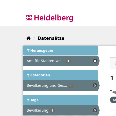
Überspringen
zum
Inhalt
Datensätze
Herausgeber
Amt für Stadtentwic...
1
Kategorien
1
Bevölkerung und Ges...
1
Tag
Tags
A
Bevölkerung
1