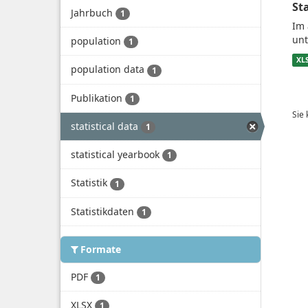
St
Jahrbuch
1
Im 
unt
population
1
XL
population data
1
Publikation
1
Sie
statistical data
1
statistical yearbook
1
Statistik
1
Statistikdaten
1
Formate
PDF
1
XLSX
1