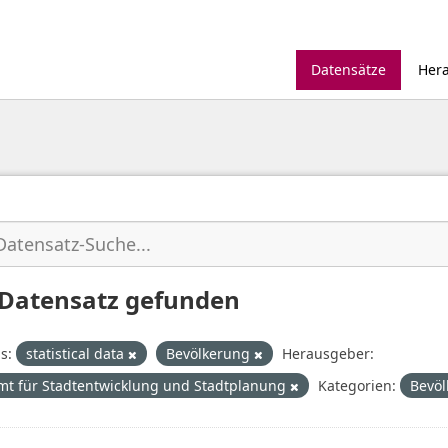
Datensätze
Her
 Datensatz gefunden
s:
statistical data
Bevölkerung
Herausgeber:
mt für Stadtentwicklung und Stadtplanung
Kategorien:
Bevöl