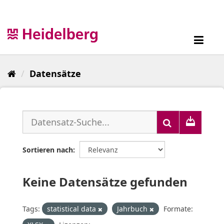
Überspringen
zum
Inhalt
Toggl
navig
Datensätze
Sortieren nach
Keine Datensätze gefunden
Tags:
statistical data
Jahrbuch
Formate: