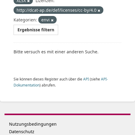
XLSX
Lizenzen:
http://dcat-ap.de/def/licenses/cc-by/4.0
Kategorien:
envi
Ergebnisse filtern
Bitte versuch es mit einer anderen Suche.
Sie können dieses Register auch über die
API
(siehe
API-
Dokumentation
) abrufen.
Nutzungsbedingungen
Datenschutz