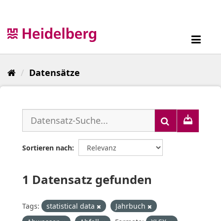
Überspringen
zum
Inhalt
Toggl
navig
Datensätze
Sortieren nach
1 Datensatz gefunden
Tags:
statistical data
Jahrbuch