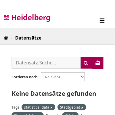
Überspringen
zum
Inhalt
Toggl
navig
Datensätze
Sortieren nach
Keine Datensätze gefunden
Tags:
statistical data
Stadtgebiet