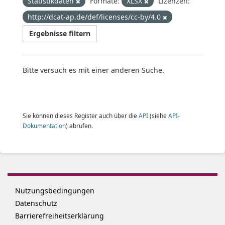
Statistikdaten
Formate:
XLSX
Lizenzen:
http://dcat-ap.de/def/licenses/cc-by/4.0
Ergebnisse filtern
Bitte versuch es mit einer anderen Suche.
Sie können dieses Register auch über die
API
(siehe
API-
Dokumentation
) abrufen.
Nutzungsbedingungen
Datenschutz
Barrierefreiheitserklärung