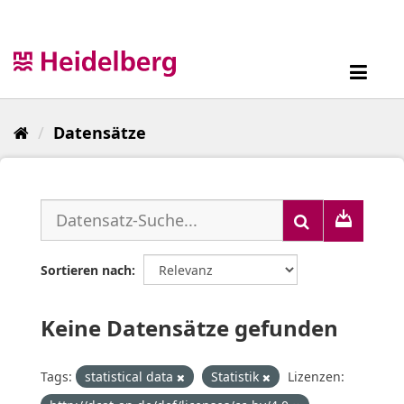
Überspringen
zum
Inhalt
Toggl
navig
Datensätze
Sortieren nach
Keine Datensätze gefunden
Tags:
statistical data
Statistik
Lizenzen: