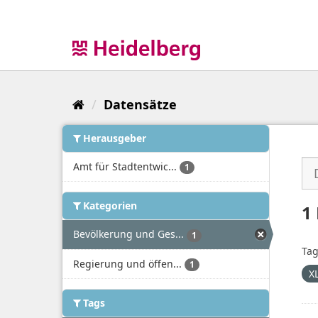
Überspringen
zum
Inhalt
Datensätze
Herausgeber
Amt für Stadtentwic...
1
Kategorien
1
Bevölkerung und Ges...
1
Tag
Regierung und öffen...
1
X
Tags