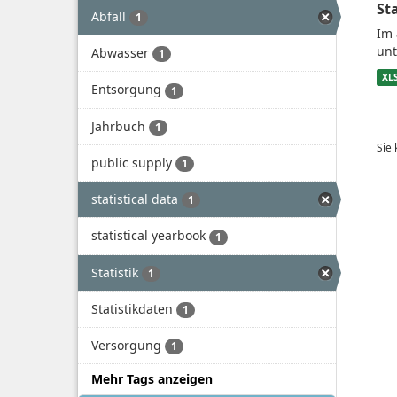
St
Abfall
1
Im 
unt
Abwasser
1
XL
Entsorgung
1
Jahrbuch
1
Sie
public supply
1
statistical data
1
statistical yearbook
1
Statistik
1
Statistikdaten
1
Versorgung
1
Mehr Tags anzeigen