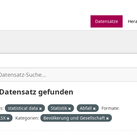
Datensätze
Her
 Datensatz gefunden
s:
statistical data
Statistik
Abfall
Formate:
LSX
Kategorien:
Bevölkerung und Gesellschaft