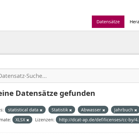
Datensätze
Her
eine Datensätze gefunden
s:
statistical data
Statistik
Abwasser
Jahrbuch
mate:
XLSX
Lizenzen:
http://dcat-ap.de/def/licenses/cc-by/4