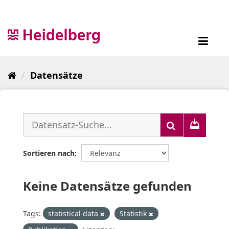
Überspringen
zum
Inhalt
Toggl
navig
Datensätze
Sortieren nach
Keine Datensätze gefunden
Tags:
statistical data
Statistik