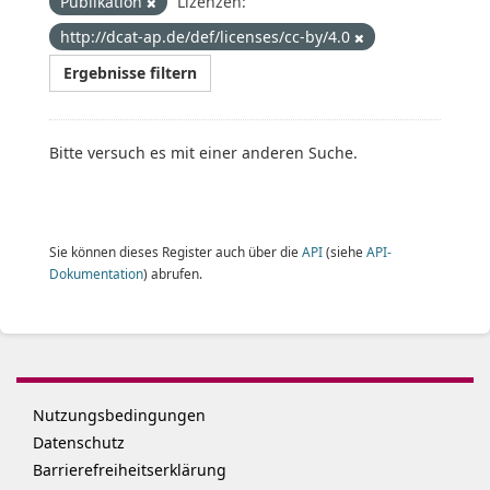
Publikation
Lizenzen:
http://dcat-ap.de/def/licenses/cc-by/4.0
Ergebnisse filtern
Bitte versuch es mit einer anderen Suche.
Sie können dieses Register auch über die
API
(siehe
API-
Dokumentation
) abrufen.
Nutzungsbedingungen
Datenschutz
Barrierefreiheitserklärung