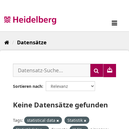
Überspringen
zum
Inhalt
Toggl
navig
Datensätze
Sortieren nach
Keine Datensätze gefunden
Tags:
statistical data
Statistik