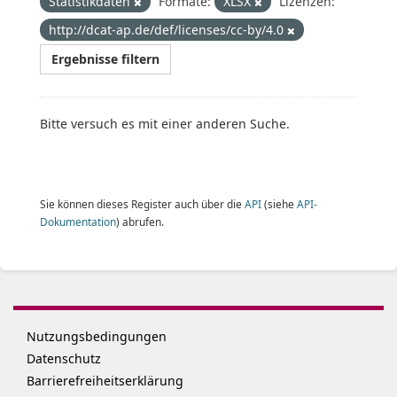
Statistikdaten
Formate:
XLSX
Lizenzen:
http://dcat-ap.de/def/licenses/cc-by/4.0
Ergebnisse filtern
Bitte versuch es mit einer anderen Suche.
Sie können dieses Register auch über die
API
(siehe
API-
Dokumentation
) abrufen.
Nutzungsbedingungen
Datenschutz
Barrierefreiheitserklärung