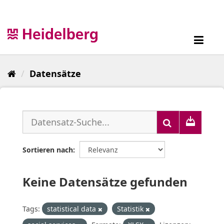
Überspringen
zum
Inhalt
Toggl
navig
Datensätze
Sortieren nach
Keine Datensätze gefunden
Tags:
statistical data
Statistik