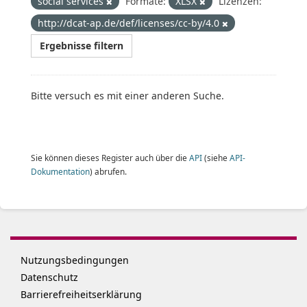
social services
Formate:
XLSX
Lizenzen:
http://dcat-ap.de/def/licenses/cc-by/4.0
Ergebnisse filtern
Bitte versuch es mit einer anderen Suche.
Sie können dieses Register auch über die
API
(siehe
API-
Dokumentation
) abrufen.
Nutzungsbedingungen
Datenschutz
Barrierefreiheitserklärung