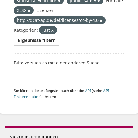
statistical yearbook
public safety
Formate:
XLSX
Lizenzen:
http://dcat-ap.de/def/licenses/cc-by/4.0
Kategorien:
just
Ergebnisse filtern
Bitte versuch es mit einer anderen Suche.
Sie können dieses Register auch über die
API
(siehe
API-
Dokumentation
) abrufen.
Nutzungsbedingungen