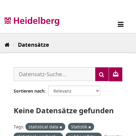
Überspringen
zum
Inhalt
Toggl
navig
Datensätze
Sortieren nach
Keine Datensätze gefunden
Tags:
statistical data
Statistik