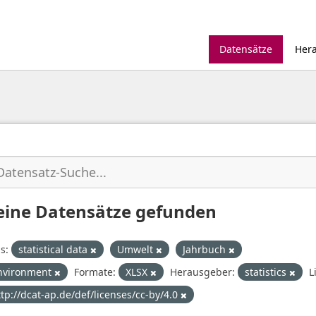
Datensätze
Her
eine Datensätze gefunden
s:
statistical data
Umwelt
Jahrbuch
nvironment
Formate:
XLSX
Herausgeber:
statistics
L
ttp://dcat-ap.de/def/licenses/cc-by/4.0