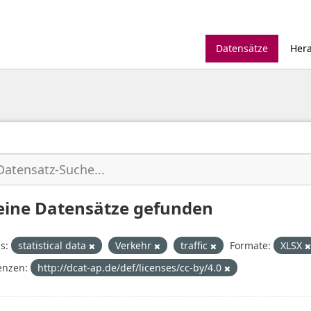
Datensätze
Her
eine Datensätze gefunden
s:
statistical data
Verkehr
traffic
Formate:
XLSX
enzen:
http://dcat-ap.de/def/licenses/cc-by/4.0