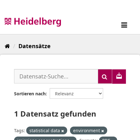
Überspringen
zum
Inhalt
Toggl
navig
Datensätze
Sortieren nach
1 Datensatz gefunden
Tags:
statistical data
environment