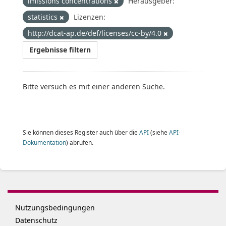
imissions concentrations
Herausgeber:
statistics
Lizenzen:
http://dcat-ap.de/def/licenses/cc-by/4.0
Ergebnisse filtern
Bitte versuch es mit einer anderen Suche.
Sie können dieses Register auch über die
API
(siehe
API-
Dokumentation
) abrufen.
Nutzungsbedingungen
Datenschutz