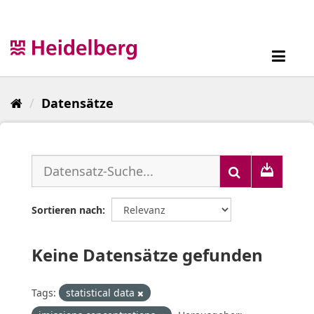
Überspringen
zum
Inhalt
Toggl
navig
Datensätze
Sortieren nach
Keine Datensätze gefunden
Tags:
statistical data