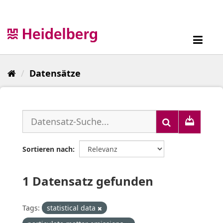
Überspringen
zum
Inhalt
Toggl
navig
Datensätze
Sortieren nach
1 Datensatz gefunden
Tags:
statistical data