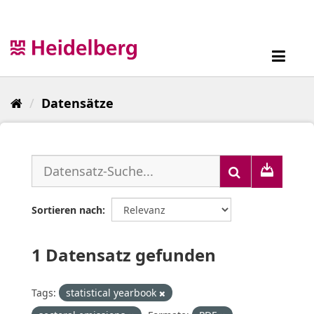
Überspringen
zum
Inhalt
Toggl
navig
Datensätze
Sortieren nach
1 Datensatz gefunden
Tags:
statistical yearbook