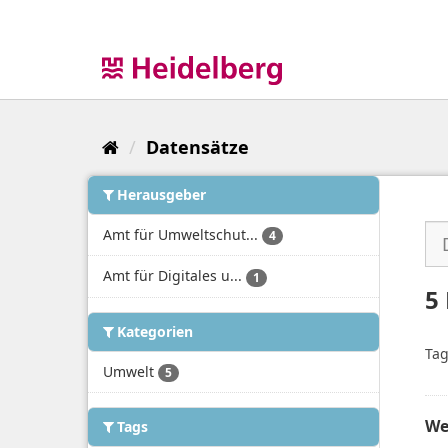
Überspringen
zum
Inhalt
Datensätze
Herausgeber
Amt für Umweltschut...
4
Amt für Digitales u...
1
5
Kategorien
Tag
Umwelt
5
We
Tags