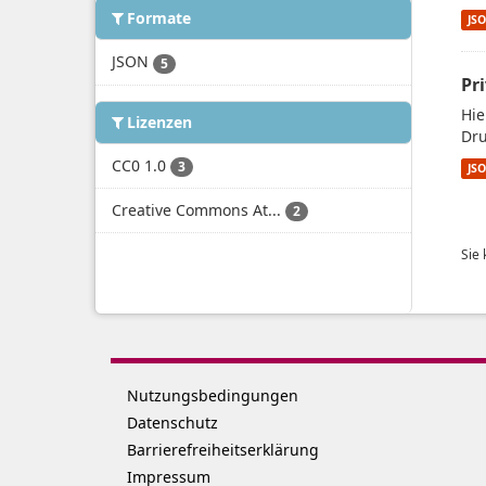
Formate
JS
JSON
5
Pr
Hie
Lizenzen
Dru
CC0 1.0
3
JS
Creative Commons At...
2
Sie
Nutzungsbedingungen
Datenschutz
Barrierefreiheitserklärung
Impressum