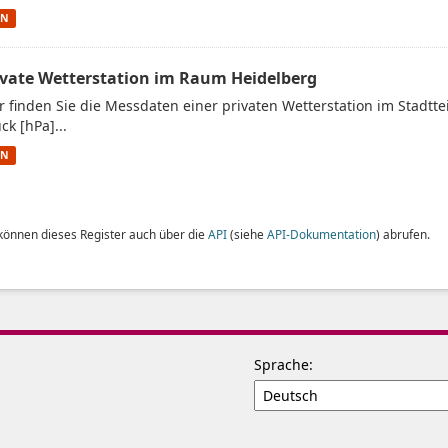
ON
ivate Wetterstation im Raum Heidelberg
r finden Sie die Messdaten einer privaten Wetterstation im Stadtt
ck [hPa]...
ON
 können dieses Register auch über die
API
(siehe
API-Dokumentation
) abrufen.
Sprache