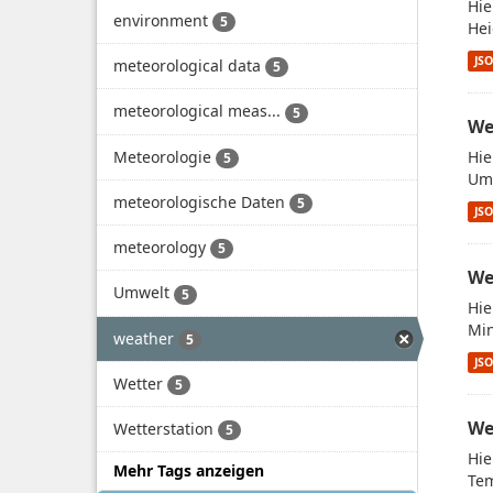
Hie
environment
5
Hei
JS
meteorological data
5
meteorological meas...
5
We
Meteorologie
Hie
5
Umw
meteorologische Daten
5
JS
meteorology
5
We
Umwelt
5
Hie
Min
weather
5
JS
Wetter
5
We
Wetterstation
5
Hie
Mehr Tags anzeigen
Tem