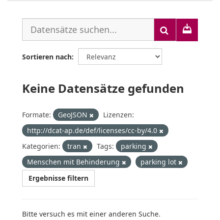
Sortieren nach
Keine Datensätze gefunden
Formate:
GeoJSON
Lizenzen:
http://dcat-ap.de/def/licenses/cc-by/4.0
Kategorien:
tran
Tags:
parking
Menschen mit Behinderung
parking lot
Ergebnisse filtern
Bitte versuch es mit einer anderen Suche.