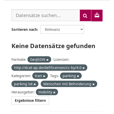
Sortieren nach
Keine Datensätze gefunden
Formate:
GeoJSON
Lizenzen:
http://dcat-ap.de/def/licenses/cc-by/4.0
Kategorien:
tran
Tags:
parking
parking lot
Menschen mit Behinderung
Herausgeber:
mobility
Ergebnisse filtern