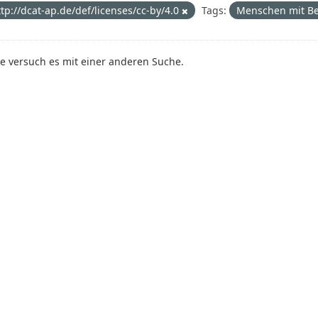
ttp://dcat-ap.de/def/licenses/cc-by/4.0
Tags:
Menschen mit B
te versuch es mit einer anderen Suche.