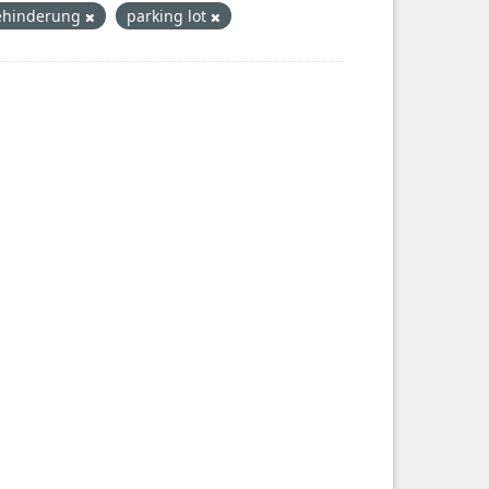
ehinderung
parking lot