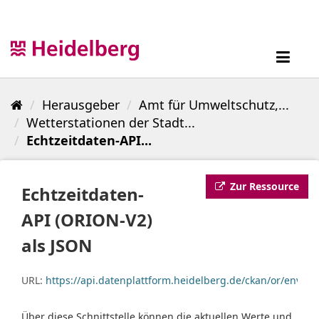
Überspringen
zum
Inhalt
Toggl
navig
Herausgeber
Amt für Umweltschutz,...
Wetterstationen der Stadt...
Echtzeitdaten-API...
Zur Ressource
Echtzeitdaten-
API (ORION-V2)
als JSON
URL:
https://api.datenplattform.heidelberg.de/ckan/or/envi
Über diese Schnittstelle können die aktuellen Werte und