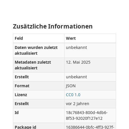
Zusätzliche Informationen
Feld
Wert
Daten wurden zuletzt
unbekannt
aktualisiert
Metadaten zuletzt
12. Mai 2025
aktualisiert
Erstellt
unbekannt
Format
JSON
Lizenz
CC0 1.0
Erstellt
vor 2 Jahren
Id
18c76843-800d-4db6-
8f53-92020f127e12
Package id
16386644-0bfc-4ff3-927f-