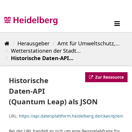
Überspringen
zum
Inhalt
Toggl
navig
Herausgeber
Amt für Umweltschutz,...
Wetterstationen der Stadt...
Historische Daten-API...
Zur Ressource
Historische
Daten-API
(Quantum Leap) als JSON
URL:
https://api.datenplattform.heidelberg.de/ckan/ql/env
Bei der URL handelt es sich um eine Beispielabfrage für