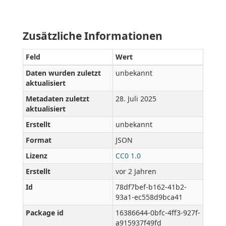
Zusätzliche Informationen
Feld
Wert
Daten wurden zuletzt
unbekannt
aktualisiert
Metadaten zuletzt
28. Juli 2025
aktualisiert
Erstellt
unbekannt
Format
JSON
Lizenz
CC0 1.0
Erstellt
vor 2 Jahren
Id
78df7bef-b162-41b2-
93a1-ec558d9bca41
Package id
16386644-0bfc-4ff3-927f-
a915937f49fd