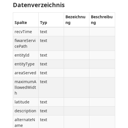
Datenverzeichnis
Bezeichnu
Beschreibu
Spalte
Typ
ng
ng
recvTime
text
fiwareServi
text
cePath
entityId
text
entityType
text
areaServed
text
maximumA
text
llowedWidt
h
latitude
text
description
text
alternateN
text
ame