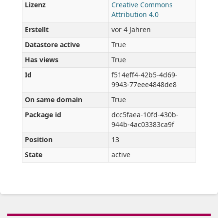
Lizenz
Creative Commons
Attribution 4.0
Erstellt
vor 4 Jahren
Datastore active
True
Has views
True
Id
f514eff4-42b5-4d69-
9943-77eee4848de8
On same domain
True
Package id
dcc5faea-10fd-430b-
944b-4ac03383ca9f
Position
13
State
active