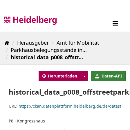
Überspringen
zum
Inhalt
Toggl
navig
Herausgeber
Amt für Mobilität
Parkhausbelegungsstände in...
historical_data_p008_offstr...
Herunterladen
Daten-API
historical_data_p008_offstreetpark
URL:
https://ckan.datenplattform.heidelberg.de/de/datasto
P8 - Kongresshaus