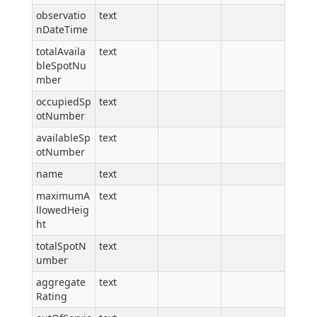
observatio
text
nDateTime
totalAvaila
text
bleSpotNu
mber
occupiedSp
text
otNumber
availableSp
text
otNumber
name
text
maximumA
text
llowedHeig
ht
totalSpotN
text
umber
aggregate
text
Rating