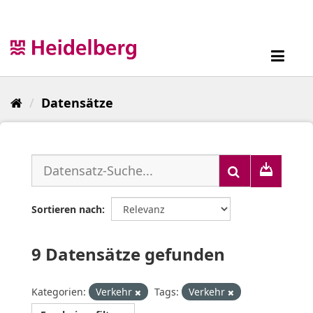
Überspringen
zum
Inhalt
Toggl
navig
Datensätze
Sortieren nach
9 Datensätze gefunden
Kategorien:
Verkehr
Tags:
Verkehr