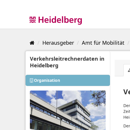
Überspringen
zum
Inhalt
Herausgeber
Amt für Mobilität
Verkehrsleitrechnerdaten in
Heidelberg
Organisation
V
Der
Zei
Hei
Der