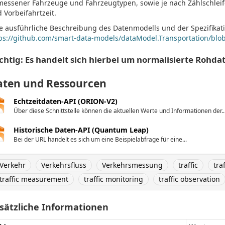
essener Fahrzeuge und Fahrzeugtypen, sowie je nach Zählschleife
 Vorbeifahrtzeit.
e ausführliche Beschreibung des Datenmodells und der Spezifikatio
ps://github.com/smart-data-models/dataModel.Transportation/blo
chtig: Es handelt sich hierbei um normalisierte Rohda
aten und Ressourcen
Echtzeitdaten-API (ORION-V2)
Über diese Schnittstelle können die aktuellen Werte und Informationen der..
Historische Daten-API (Quantum Leap)
Bei der URL handelt es sich um eine Beispielabfrage für eine...
Verkehr
Verkehrsfluss
Verkehrsmessung
traffic
tra
traffic measurement
traffic monitoring
traffic observation
sätzliche Informationen