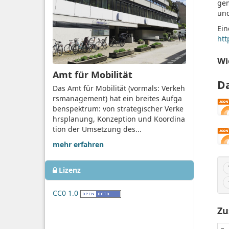
gem
und
Ein
htt
Wi
Amt für Mobilität
D
Das Amt für Mobilität (vormals: Verkeh
rsmanagement) hat ein breites Aufga
benspektrum: von strategischer Verke
hrsplanung, Konzeption und Koordina
tion der Umsetzung des...
mehr erfahren
Lizenz
CC0 1.0
Zu