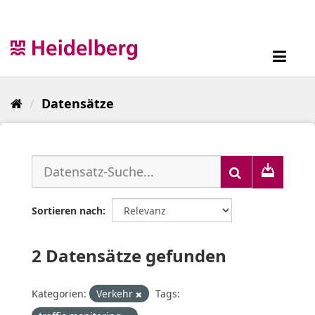
Überspringen
zum
Inhalt
Toggl
navig
Datensätze
Sortieren nach
2 Datensätze gefunden
Kategorien:
Verkehr
Tags: