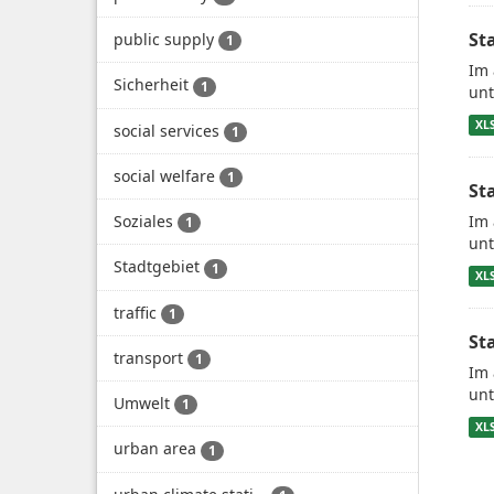
St
public supply
1
Im 
Sicherheit
1
unt
XL
social services
1
social welfare
1
St
Soziales
Im 
1
unt
Stadtgebiet
1
XL
traffic
1
St
transport
1
Im 
unt
Umwelt
1
XL
urban area
1