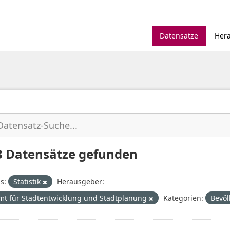
Datensätze
Her
3 Datensätze gefunden
s:
Statistik
Herausgeber:
mt für Stadtentwicklung und Stadtplanung
Kategorien:
Bevöl