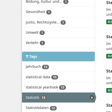
Bildung, Kultur und...
1
St
Im 
Gesundheit
1
unt
Justiz, Rechtssyste...
XL
1
Umwelt
1
St
Verkehr
1
Im 
unt
Tags
XL
Jahrbuch
13
St
statistical data
13
Im 
unt
statistical yearbook
13
XL
Statistik
13
St
Statistikdaten
12