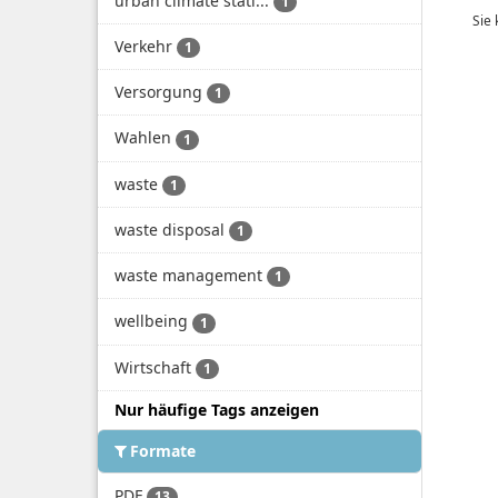
urban climate stati...
1
Sie
Verkehr
1
Versorgung
1
Wahlen
1
waste
1
waste disposal
1
waste management
1
wellbeing
1
Wirtschaft
1
Nur häufige Tags anzeigen
Formate
PDF
13