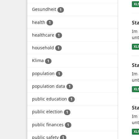
XL
Gesundheit
1
health
St
1
Im 
healthcare
1
unt
XL
household
1
Klima
1
St
population
Im 
1
unt
population data
1
XL
public education
1
St
public election
1
Im 
unt
public finances
1
XL
public safety
1