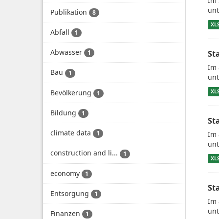
Im 
unt
Publikation
8
XL
Abfall
1
Abwasser
St
1
Im 
Bau
1
unt
Bevölkerung
XL
1
Bildung
1
St
climate data
1
Im 
unt
construction and li...
1
XL
economy
1
St
Entsorgung
1
Im 
unt
Finanzen
1