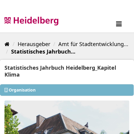
Überspringen
zum
Inhalt
Toggl
navig
Herausgeber
Amt für Stadtentwicklung...
Statistisches Jahrbuch...
Statistisches Jahrbuch Heidelberg_Kapitel
Klima
Organisation