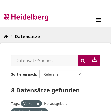
Überspringen
zum
Inhalt
Toggl
navig
Datensätze
Sortieren nach
8 Datensätze gefunden
Tags:
Verkehr
Herausgeber: