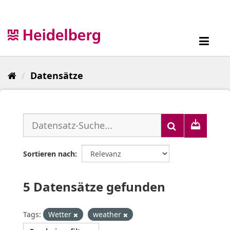
Überspringen
zum
Inhalt
Toggl
navig
Datensätze
Sortieren nach
5 Datensätze gefunden
Tags:
Wetter
weather