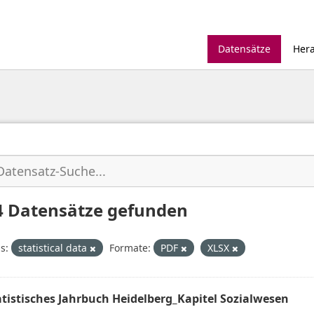
Datensätze
Her
4 Datensätze gefunden
s:
statistical data
Formate:
PDF
XLSX
atistisches Jahrbuch Heidelberg_Kapitel Sozialwesen