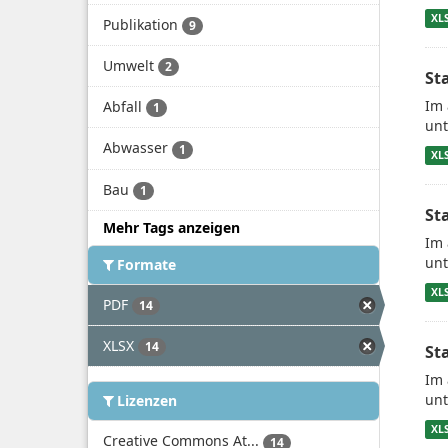
XL
Publikation
9
Umwelt
2
St
Im 
Abfall
1
unt
Abwasser
1
XL
Bau
1
St
Mehr Tags anzeigen
Im 
unt
Formate
XL
PDF
14
XLSX
14
St
Im 
unt
Lizenzen
XL
Creative Commons At...
14