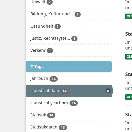
Umwelt
Im 
2
unt
Bildung, Kultur und...
1
XL
Gesundheit
1
St
Justiz, Rechtssyste...
1
Im 
unt
Verkehr
1
XL
Tags
St
Jahrbuch
14
Im 
unt
statistical data
14
XL
statistical yearbook
14
St
Statistik
14
Im 
Statistikdaten
13
unt