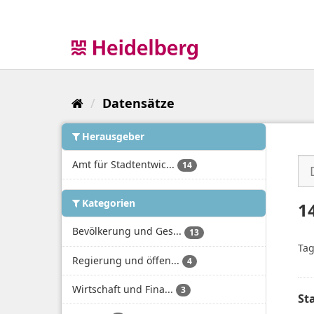
Überspringen
zum
Inhalt
Datensätze
Herausgeber
Amt für Stadtentwic...
14
Kategorien
1
Bevölkerung und Ges...
13
Tag
Regierung und öffen...
4
Wirtschaft und Fina...
3
St