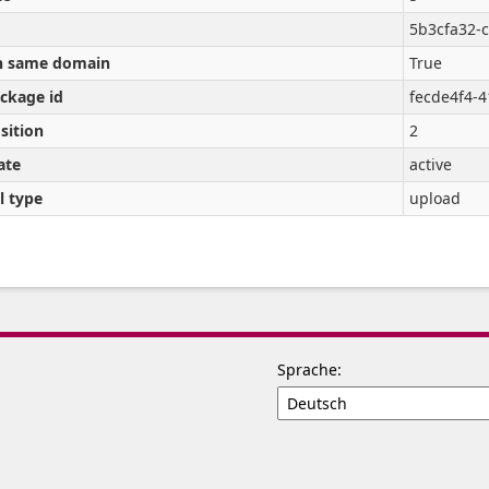
5b3cfa32-
 same domain
True
ckage id
fecde4f4-
sition
2
ate
active
l type
upload
Sprache