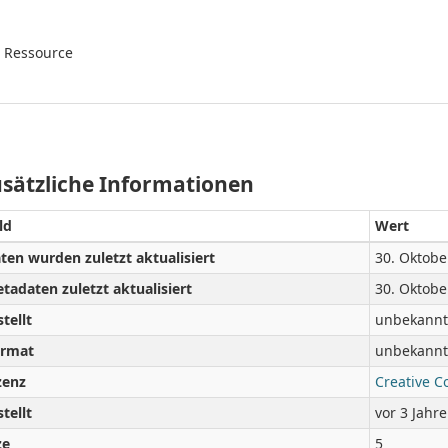
e Ressource
sätzliche Informationen
ld
Wert
ten wurden zuletzt aktualisiert
30. Oktobe
tadaten zuletzt aktualisiert
30. Oktobe
stellt
unbekannt
rmat
unbekannt
zenz
Creative C
stellt
vor 3 Jahr
ze
5