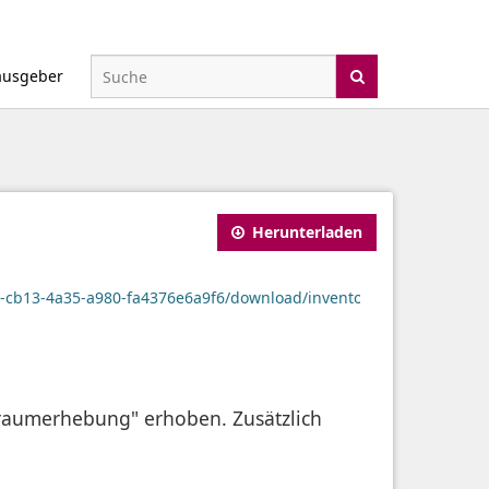
ausgeber
Herunterladen
2-cb13-4a35-a980-fa4376e6a9f6/download/inventory_data_offset.cp
kraumerhebung" erhoben. Zusätzlich