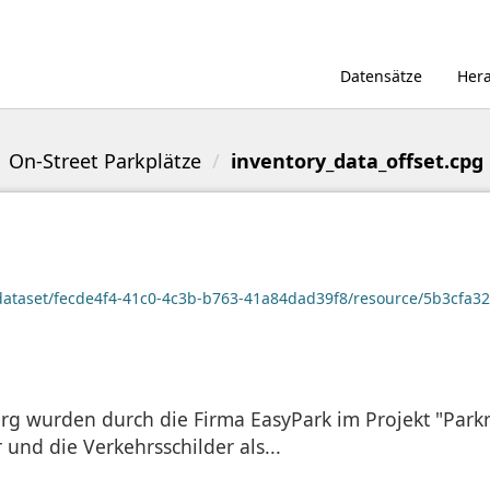
Datensätze
Her
On-Street Parkplätze
inventory_data_offset.cpg
/dataset/fecde4f4-41c0-4c3b-b763-41a84dad39f8/resource/5b3cfa3
berg wurden durch die Firma EasyPark im Projekt "Par
und die Verkehrsschilder als...