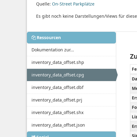
Quelle:
On-Street Parkplätze
Es gibt noch keine Darstellungen/Views für dies
Ressourcen
Dokumentation zur...
Zu
inventory_data_offset.shp
Fe
inventory_data_offset.cpg
Da
inventory_data_offset.dbf
Me
Er
inventory_data_offset.prj
Fo
inventory_data_offset.shx
Li
inventory_data_offset.json
Er
Si