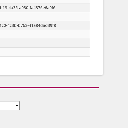
cb13-4a35-a980-fa4376e6a9f6
41c0-4c3b-b763-41a84dad39f8